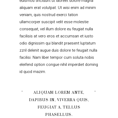
euismod tincidunt ut laoreet dolore magna
aliquam erat volutpat. Ut wisi enim ad minim
veniam, quis nostrud exerci tation
ullamcorper suscipit velit esse molestie
consequat, vel illum dolore eu feugiat nulla
facilisis at vero eros et accumsan et iusto
odio dignissim qui blandit praesent luptatum
zzril delenit augue duis dolore te feugait nulla
facilisi. Nam liber tempor cum soluta nobis
eleifend option congue nihil imperdiet doming
id quod mazim.
ALIQUAM LOREM ANTE,
DAPIBUS IN, VIVERRA QUIS,
FEUGIAT A, TELLUS
PHASELLUS.