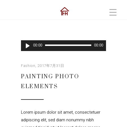
音
00:00
00:00
声
プ
レ
Fashion
2017年7月31日
ー
PAINTING PHOTO
ヤ
ー
ELEMENTS
Lorem ipsum dolor sit amet, consectetuer
adipiscing elit, sed diam nonummy nibh