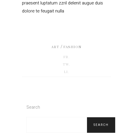
praesent luptatum zzril delenit augue duis
dolore te feugait nulla
/
ART
FASHION
FB.
TW.
LI.
Search
SEARCH