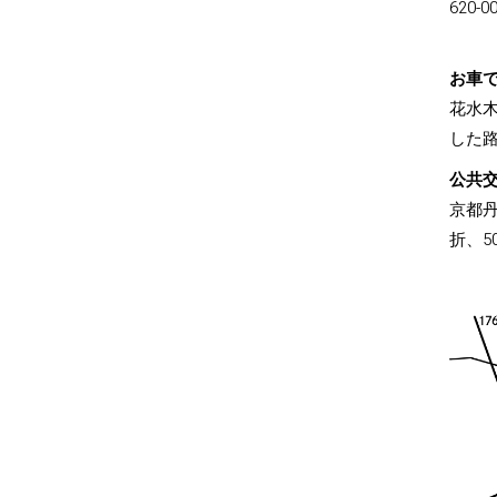
620
お車て
花水木
した路
公共交
京都
折、5