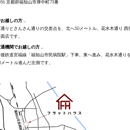
-0056 京都府福知山市厚中町73番
゙お越しの方 ..
通りとさんさん通りの交差点を、北へ50メートル。花水木通り 西
面店です。
通機関でお越しの方 ..
丹後鉄道宮福線「福知山市民病院駅」下車。東へ進み、花水木通り
0メートル進んだ左側です。