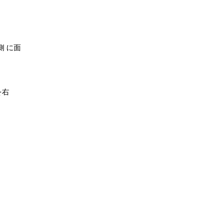
側 に面
を右