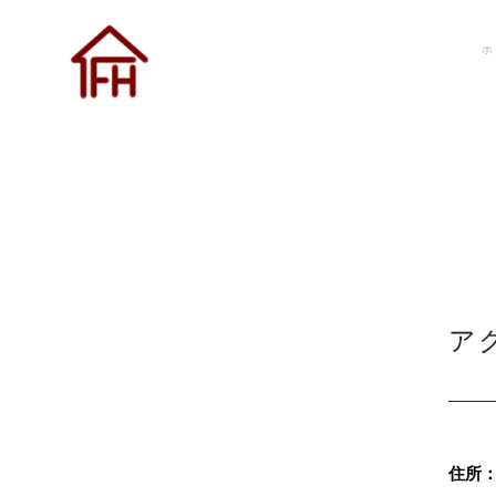
ホ
ア
住所