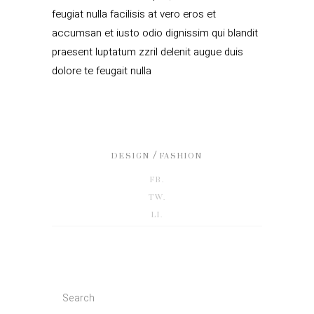
feugiat nulla facilisis at vero eros et
accumsan et iusto odio dignissim qui blandit
praesent luptatum zzril delenit augue duis
dolore te feugait nulla
/
DESIGN
FASHION
FB.
TW.
LI.
Search