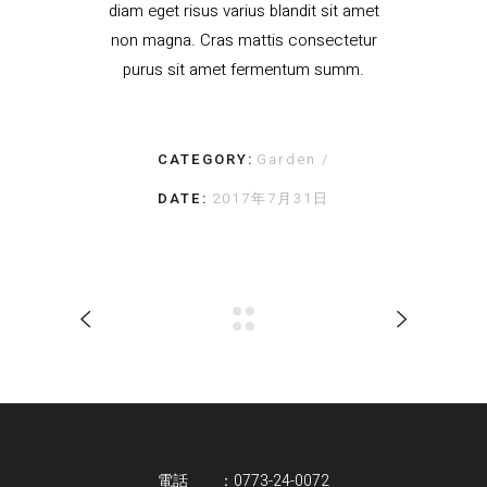
diam eget risus varius blandit sit amet
non magna. Cras mattis consectetur
purus sit amet fermentum summ.
CATEGORY:
Garden
DATE:
2017年7月31日
電話 ：0773-24-0072